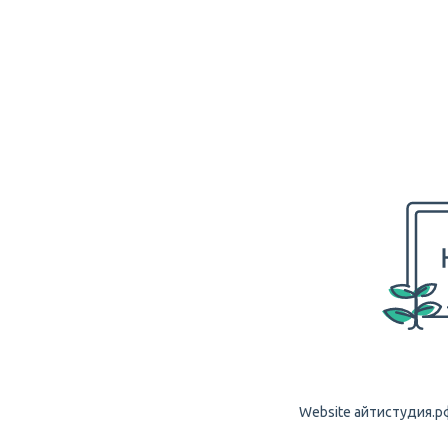
Website айтистудия.рф i